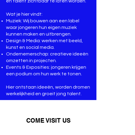
en talent zichtbaar te laten worden.
Wat je hier vindt:
Muziek: Wij bouwen aan een label
waar jongeren hun eigen muziek
kunnen maken en uitbrengen.
Design & Media: werken met beeld,
kunst en social media.
Ondernemerschap: creatieve ideeën
omzetten in projecten.
Events & Exposities: jongeren krijgen
een podium om hun werk te tonen.
Hier ontstaan ideeën, worden dromen
werkelijkheid en groeit jong talent.
COME VISIT US