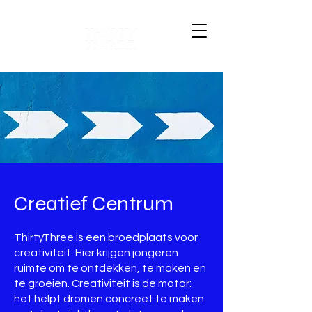
Creatief Centrum
ThirtyThree is een broedplaats voor
creativiteit. Hier krijgen jongeren
ruimte om te ontdekken, te maken en
te groeien. Creativiteit is de motor:
het helpt dromen concreet te maken