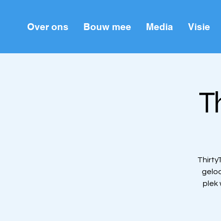
Over ons
Bouw mee
Media
Visie
T
Thirty
geloo
plek