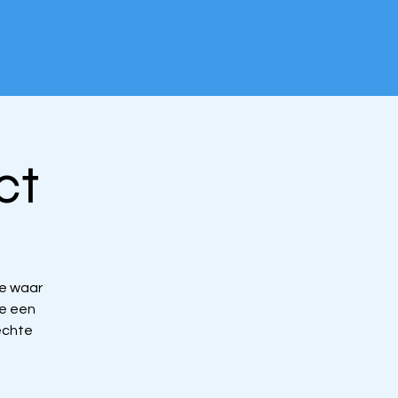
ct
ee waar
we een
echte