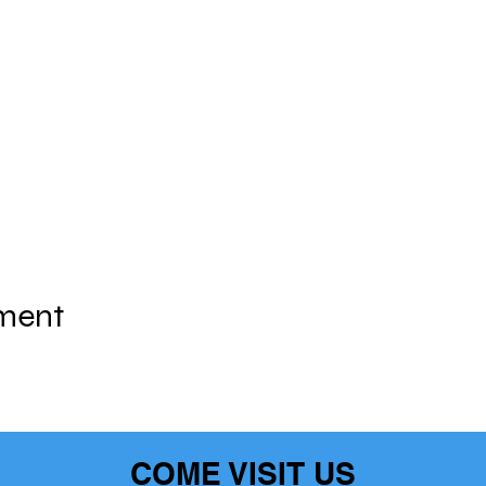
ement
COME VISIT US