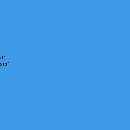
ed)
ots)