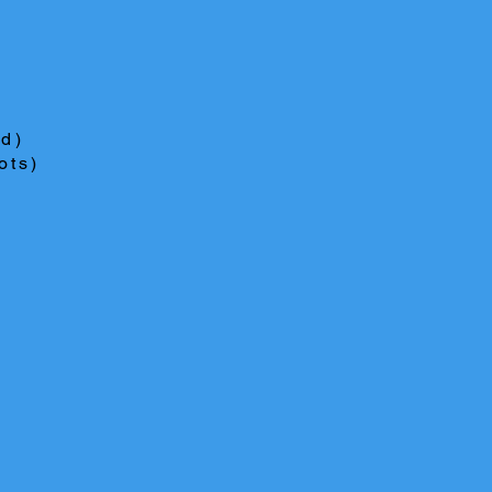
ed)
ots)