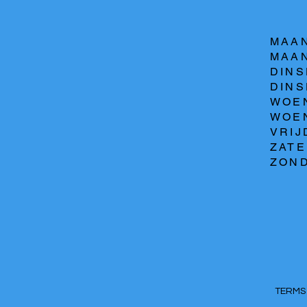
MAAN
MAAN
DINS
DINSD
WOEN
WOEN
VRIJ
ZATE
ZOND
TERM