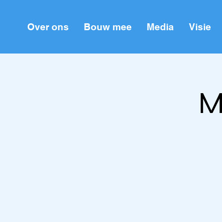
Over ons
Bouw mee
Media
Visie
M