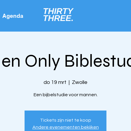
Agenda
en Only Biblestu
do 19 mrt
  |  
Zwolle
Een bijbelstudie voor mannen.
Tickets zijn niet te koop
Andere evenementen bekijken