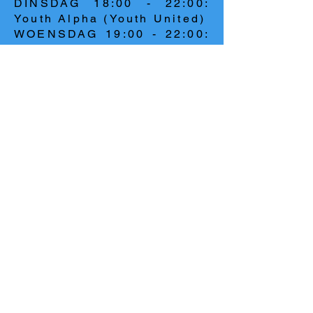
DINSDAG 18:00 - 22:00:
Youth Alpha (Youth United)
WOENSDAG 19:00 - 22:00:
HOP (Youth United\Roots)
WOENSDAG: Testimony
Night
VRIJDAG 19:15 - 22:30:
Teaching & Evangelism
ZATERDAG 10:00 - 12:00:
Worship & Evangelism
ZONDAG 17:00 - 21:00:
Connect Training
TERMS & CONDITIONS
PRIVACY POLICY