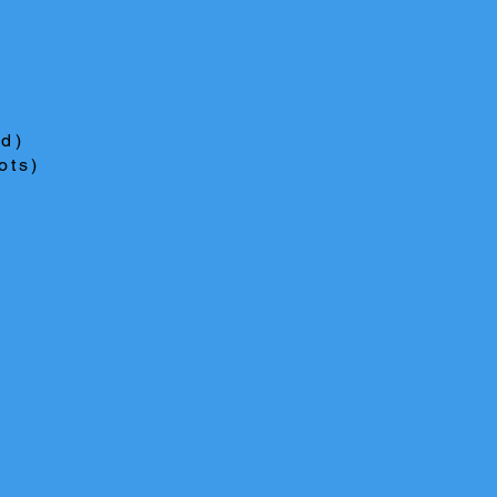
ed)
ots)