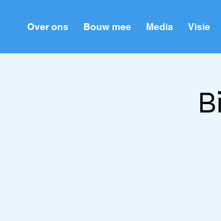
Over ons
Bouw mee
Media
Visie
B