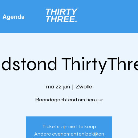
Agenda
idstond ThirtyThr
ma 22 jun
  |  
Zwolle
Maandagochtend om tien uur
Tickets zijn niet te koop
Andere evenementen bekijken