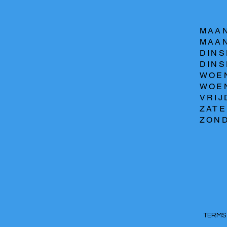
MAAN
MAAN
DINS
DINSD
WOEN
WOEN
VRIJ
ZATE
ZOND
TERM