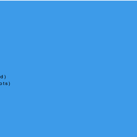
ed)
ots)