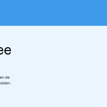
ee
men de
idden.