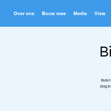
Over ons
Bouw mee
Media
Visie
B
Bidst
dag b