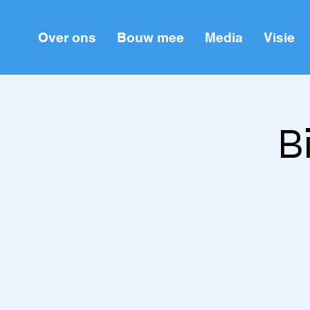
Over ons
Bouw mee
Media
Visie
B