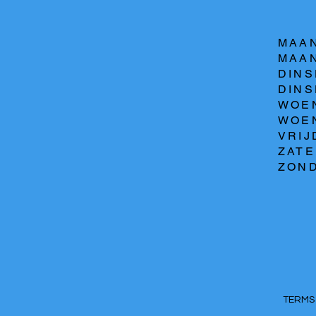
MAAN
MAAN
DINS
DINSD
WOEN
WOEN
VRIJ
ZATE
ZOND
TERM