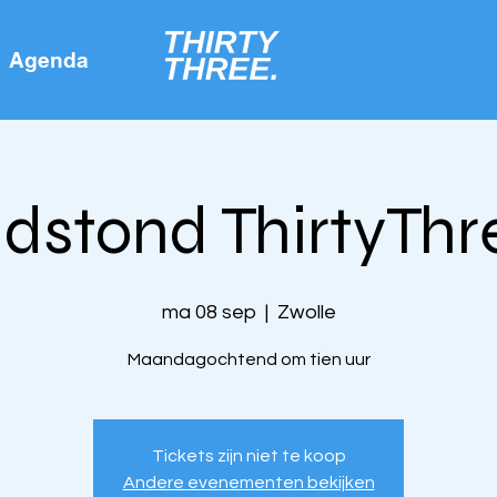
Agenda
idstond ThirtyThr
ma 08 sep
  |  
Zwolle
Maandagochtend om tien uur
Tickets zijn niet te koop
Andere evenementen bekijken