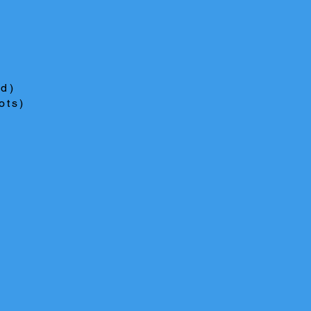
ed)
ots)