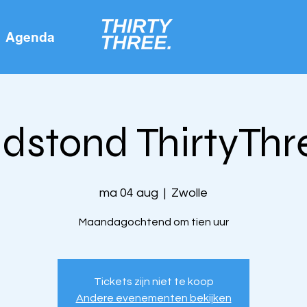
Agenda
idstond ThirtyThr
ma 04 aug
  |  
Zwolle
Maandagochtend om tien uur
Tickets zijn niet te koop
Andere evenementen bekijken