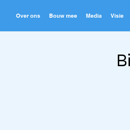
Over ons
Bouw mee
Media
Visie
B