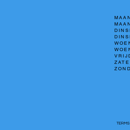
MAAN
MAAN
DINS
DINSD
WOEN
WOEN
VRIJ
ZATE
ZOND
TERM