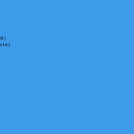
ed)
ots)