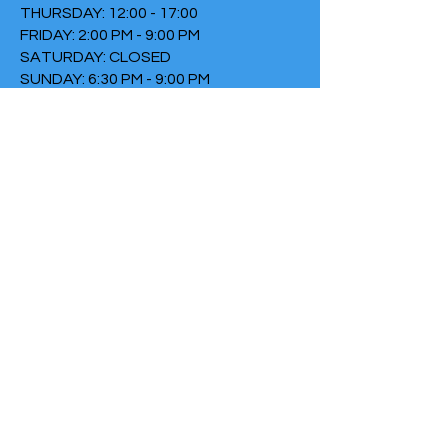
THURSDAY: 12:00 - 17:00
FRIDAY: 2:00 PM - 9:00 PM
SATURDAY: CLOSED
SUNDAY: 6:30 PM - 9:00 PM
TERMS & CONDITIONS
PRIVACY POLICY
COOKIE POLICY
THIRTYTHREE FALLS UNDER
THE FOUNDATION THE FIRE
Chamber of Commerce
number:
73152307