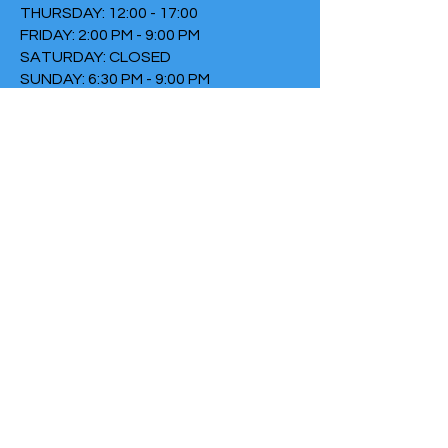
THURSDAY: 12:00 - 17:00
FRIDAY: 2:00 PM - 9:00 PM
SATURDAY: CLOSED
SUNDAY: 6:30 PM - 9:00 PM
TERMS & CONDITIONS
PRIVACY POLICY
COOKIE POLICY
THIRTYTHREE FALLS UNDER
THE FOUNDATION THE FIRE
Chamber of Commerce
number:
73152307