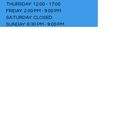
THURSDAY: 12:00 - 17:00
FRIDAY: 2:00 PM - 9:00 PM
SATURDAY: CLOSED
SUNDAY: 6:30 PM - 9:00 PM
TERMS & CONDITIONS
PRIVACY POLICY
COOKIE POLICY
THIRTYTHREE FALLS UNDER
THE FOUNDATION THE FIRE
Chamber of Commerce
number:
73152307