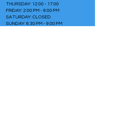
THURSDAY: 12:00 - 17:00
FRIDAY: 2:00 PM - 9:00 PM
SATURDAY: CLOSED
SUNDAY: 6:30 PM - 9:00 PM
TERMS & CONDITIONS
PRIVACY POLICY
COOKIE POLICY
THIRTYTHREE FALLS UNDER
THE FOUNDATION THE FIRE
Chamber of Commerce
number:
73152307