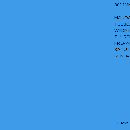
8011M
MONDA
TUESD
WEDNES
THURSD
FRIDAY:
SATUR
SUNDAY:
TERM