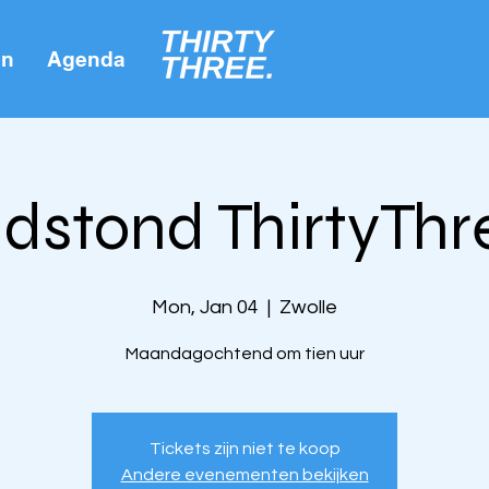
on
Agenda
idstond ThirtyThr
Mon, Jan 04
  |  
Zwolle
Maandagochtend om tien uur
Tickets zijn niet te koop
Andere evenementen bekijken