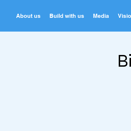
About us
Build with us
Media
Visi
B